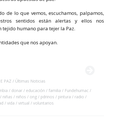
ado de lo que vemos, escuchamos, palpamos,
tros sentidos están alertas y ellos nos
 tejido humano para tejer la Paz.
entidades que nos apoyan.
E PAZ
Últimas Noticias
mbia
donar
educación
familia
Fundehumac
niñas
niños
ong
pdrinos
pintura
radio
ad
vida
virtual
voluntarios