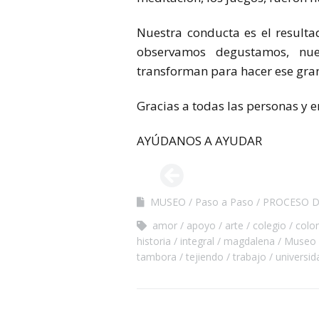
Nuestra conducta es el result
observamos degustamos, nues
transforman para hacer ese gran
Gracias a todas las personas y 
AYÚDANOS A AYUDAR
MUSEO
Paso a Paso
PROCESO D
amor
apoyo
arte
colegio
colo
historia
integral
magdalena
Museo
tambora
tejiendo
trabajo
universid