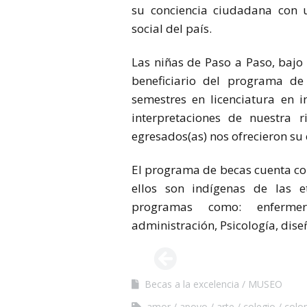
su conciencia ciudadana con u
social del país.
Las niñas de Paso a Paso, bajo 
beneficiario del programa de
semestres en licenciatura en i
interpretaciones de nuestra r
egresados(as) nos ofrecieron su
El programa de becas cuenta co
ellos son indígenas de las 
programas como: enfermería
administración, Psicología, dise
Becas a la excelencia
MUSEO
amor
apoyo
arte
colegio
colo