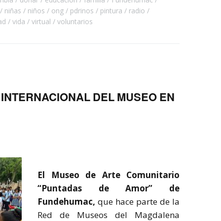
niñas
niños
ong
pdrinos
pintura
radio
ad
vida
virtual
voluntarios
 INTERNACIONAL DEL MUSEO EN
El Museo de Arte Comunitario
“Puntadas de Amor” de
Fundehumac,
que hace parte de la
Red de Museos del Magdalena