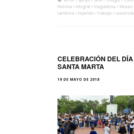
historia
integral
magdalena
Museo
tambora
tejiendo
trabajo
universid
CELEBRACIÓN DEL DÍA
SANTA MARTA
19 DE MAYO DE 2018