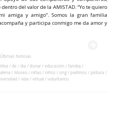
 dentro del valor de la AMISTAD. “Yo te quiero
r mi amiga y amigo”. Somos la gran familia
 acompaña y participa conmigo me da amor y
Últimas Noticias
mbia
de
dia
donar
educación
familia
alena
Museo
niñas
niños
ong
padrinos
pintura
iversidad
vida
virtual
voluntarios