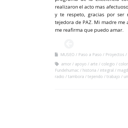
realizaron el acto mas afectuoso
y te respeto, gracias por se
tejedora de PAZ. Mi madre me
me reafirma que puedo amar.
MUSEO
Paso a Paso
Proyectos
amor
apoyo
arte
colegio
colo
Fundehumac
historia
integral
magd
radio
tambora
tejiendo
trabajo
un