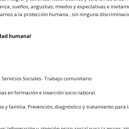
anza, sueños, angustias, miedos y expectativas e invitam
rnos a la protección humana , sin ninguna discriminación
idad humana!
 Servicios Sociales- Trabajo comunitario
as en formación e inserción socio-laboral.
a y familia: Prevención, diagnóstico y tratamiento para l
er: Información y atención psico-social para la mujer; at