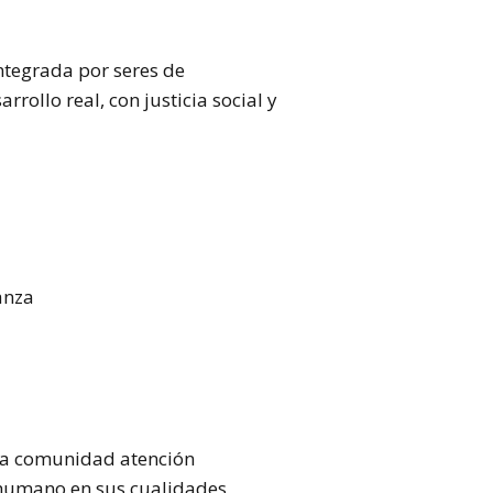
ntegrada por seres de
rollo real, con justicia social y
anza
la comunidad atención
 humano en sus cualidades,