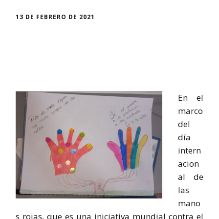
13 DE FEBRERO DE 2021
En el
marco
del
día
intern
acion
al de
las
mano
s rojas, que es una iniciativa mundial contra el