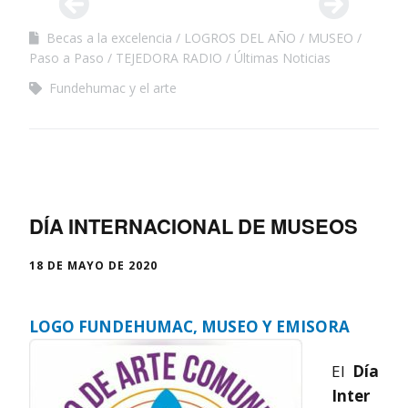
Becas a la excelencia
LOGROS DEL AÑO
MUSEO
Paso a Paso
TEJEDORA RADIO
Últimas Noticias
Fundehumac y el arte
DÍA INTERNACIONAL DE MUSEOS
18 DE MAYO DE 2020
LOGO FUNDEHUMAC, MUSEO Y EMISORA
El
Día
Inter