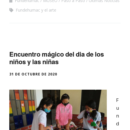
Fundehumac
MUSEO
Paso a Paso
Últimas Noticias
Fundehumac y el arte
Encuentro mágico del dia de los
niños y las niñas
31 DE OCTUBRE DE 2020
F
u
n
d