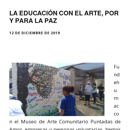
LA EDUCACIÓN CON EL ARTE, POR
Y PARA LA PAZ
12 DE DICIEMBRE DE 2019
Fu
nd
eh
u
m
ac
co
n el Museo de Arte Comunitario Puntadas de
Amor, empresas y personas voluntarias, hemos