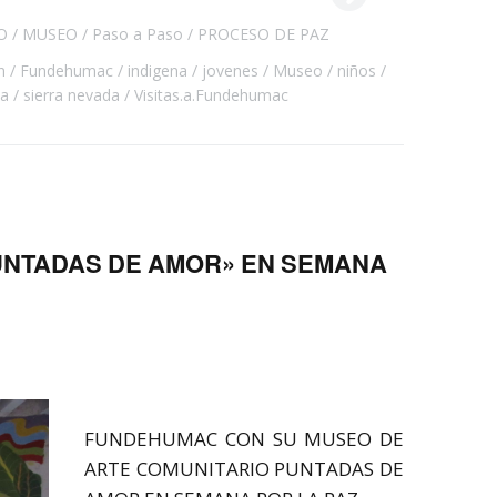
O
MUSEO
Paso a Paso
PROCESO DE PAZ
n
Fundehumac
indigena
jovenes
Museo
niños
ta
sierra nevada
Visitas.a.Fundehumac
NTADAS DE AMOR» EN SEMANA
FUNDEHUMAC CON SU MUSEO DE
ARTE COMUNITARIO PUNTADAS DE