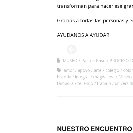
transforman para hacer ese gran
Gracias a todas las personas y 
AYÚDANOS A AYUDAR
MUSEO
Paso a Paso
PROCESO D
amor
apoyo
arte
colegio
colo
historia
integral
magdalena
Museo
tambora
tejiendo
trabajo
universid
NUESTRO ENCUENTRO 