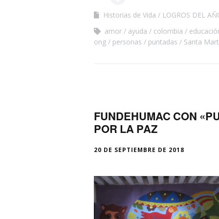
Historias de Vida
LOGROS DEL AÑ
amor
ayuda
colombia
educació
ong
personas
puntadas
Santa Mar
FUNDEHUMAC CON «PU
POR LA PAZ
20 DE SEPTIEMBRE DE 2018