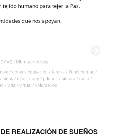
 tejido humano para tejer la Paz.
entidades que nos apoyan.
E PAZ
Últimas Noticias
mbia
donar
educación
familia
Fundehumac
niñas
niños
ong
pdrinos
pintura
radio
ad
vida
virtual
voluntarios
DE REALIZACIÓN DE SUEÑOS