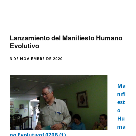
Lanzamiento del Manifiesto Humano
Evolutivo
3 DE NOVIEMBRE DE 2020
Ma
nifi
est
o
Hu
ma
no Evolutivo1020B (1)