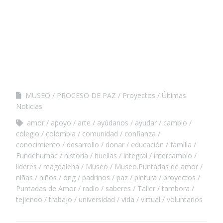
MUSEO
PROCESO DE PAZ
Proyectos
Últimas
Noticias
amor
apoyo
arte
ayúdanos
ayudar
cambio
colegio
colombia
comunidad
confianza
conocimiento
desarrollo
donar
educación
familia
Fundehumac
historia
huellas
integral
intercambio
lideres
magdalena
Museo
Museo.Puntadas de amor
niñas
niños
ong
padrinos
paz
pintura
proyectos
Puntadas de Amor
radio
saberes
Taller
tambora
tejiendo
trabajo
universidad
vida
virtual
voluntarios