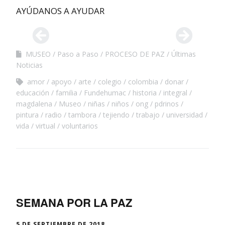
AYÚDANOS A AYUDAR
MUSEO
Paso a Paso
PROCESO DE PAZ
Últimas
Noticias
amor
apoyo
arte
colegio
colombia
donar
educación
familia
Fundehumac
historia
integral
magdalena
Museo
niñas
niños
ong
pdrinos
pintura
radio
tambora
tejiendo
trabajo
universidad
vida
virtual
voluntarios
SEMANA POR LA PAZ
5 DE SEPTIEMBRE DE 2018