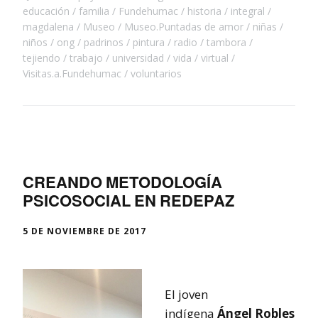
educación
familia
Fundehumac
historia
integral
magdalena
Museo
Museo.Puntadas de amor
niñas
niños
ong
padrinos
pintura
radio
tambora
tejiendo
trabajo
universidad
vida
virtual
Visitas.a.Fundehumac
voluntarios
CREANDO METODOLOGÍA
PSICOSOCIAL EN REDEPAZ
5 DE NOVIEMBRE DE 2017
El joven
indígena
Ángel Robles