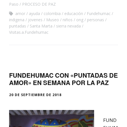
Paso
PROCESO DE PAZ
amor
ayuda
colombia
educación
Fundehumac
indigena
jovenes
Museo
niños
ong
personas
puntadas
Santa Marta
sierra nevada
Visitas.a.Fundehumac
FUNDEHUMAC CON «PUNTADAS DE
AMOR» EN SEMANA POR LA PAZ
20 DE SEPTIEMBRE DE 2018
FUND