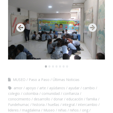
•
•
•
•
•
•
•
MUSEO
Paso a Paso
Últimas Noticias
amor
apoyo
arte
ayúdanos
ayudar
cambio
colegio
colombia
comunidad
confianza
conocimiento
desarrollo
donar
educación
familia
Fundehumac
historia
huellas
integral
intercambio
lideres
magdalena
Museo
niñas
niños
ong