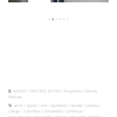
•
•
•
•
•
•
MUSEO
PROCESO DE PAZ
Proyectos
Últimas
Noticias
amor
apoyo
arte
ayúdanos
ayudar
cambio
colegio
colombia
comunidad
confianza
conocimiento
desarrollo
donar
educación
familia