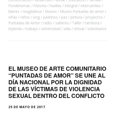
Fundehumac
historia
huellas
integral
intercambio
lideres
magdalena
Museo
Museo.Puntadas de amor
niñas
niños
ong
padrinos
paz
pintura
proyectos
Puntadas de Amor
radio
saberes
Taller
tambora
tejiendo
trabajo
universidad
vida
virtual
voluntarios
EL MUSEO DE ARTE COMUNITARIO
“PUNTADAS DE AMOR” SE UNE AL
DÍA NACIONAL POR LA DIGNIDAD
DE LAS VÍCTIMAS DE VIOLENCIA
SEXUAL DENTRO DEL CONFLICTO
25 DE MAYO DE 2017