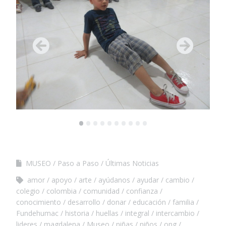
•
•
•
•
•
•
•
•
•
•
MUSEO
Paso a Paso
Últimas Noticias
amor
apoyo
arte
ayúdanos
ayudar
cambio
colegio
colombia
comunidad
confianza
conocimiento
desarrollo
donar
educación
familia
Fundehumac
historia
huellas
integral
intercambio
lideres
magdalena
Museo
niñas
niños
ong