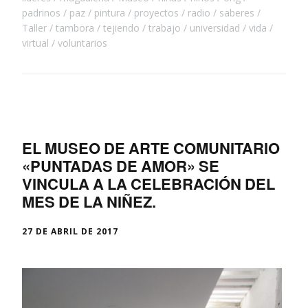
padrinos
paz
pintura
proyectos
radio
saberes
Taller
tambora
tejiendo
trabajo
universidad
vida
virtual
voluntarios
EL MUSEO DE ARTE COMUNITARIO
«PUNTADAS DE AMOR» SE
VINCULA A LA CELEBRACIÓN DEL
MES DE LA NIÑEZ.
27 DE ABRIL DE 2017