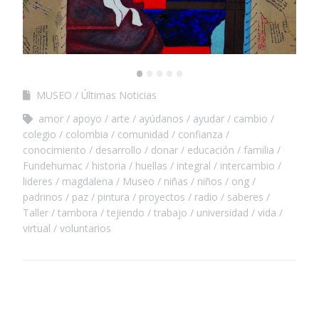
•
•
•
•
•
MUSEO
Últimas Noticias
amor
apoyo
arte
ayúdanos
ayudar
cambio
colegio
colombia
comunidad
confianza
conocimiento
desarrollo
donar
educación
familia
Fundehumac
historia
huellas
integral
intercambio
lideres
magdalena
Museo
niñas
niños
ong
padrinos
paz
pintura
proyectos
radio
saberes
Taller
tambora
tejiendo
trabajo
universidad
vida
virtual
voluntarios