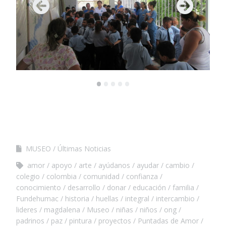
•
•
•
•
•
MUSEO
Últimas Noticias
amor
apoyo
arte
ayúdanos
ayudar
cambio
colegio
colombia
comunidad
confianza
conocimiento
desarrollo
donar
educación
familia
Fundehumac
historia
huellas
integral
intercambio
lideres
magdalena
Museo
niñas
niños
ong
padrinos
paz
pintura
proyectos
Puntadas de Amor