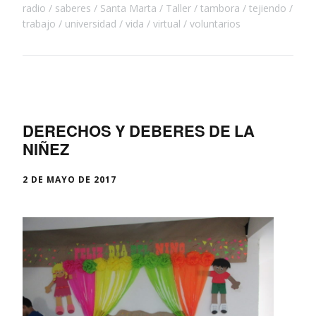
radio
saberes
Santa Marta
Taller
tambora
tejiendo
trabajo
universidad
vida
virtual
voluntarios
DERECHOS Y DEBERES DE LA
NIÑEZ
2 DE MAYO DE 2017