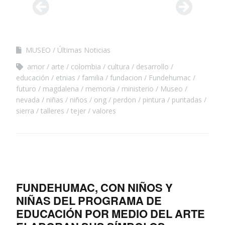
MUSEO
Últimas Noticias
amor
arte
colombia
cultura
desarrollo
educación
etnias
familia
fundacion
Fundehumac
futuro
magdalena
memoria
ministerio
Museo
nevada
niñas
niños
ong
perdon
pintura
puntadas
sierra
talleres
tejer
valores
FUNDEHUMAC, CON NIÑOS Y
NIÑAS DEL PROGRAMA DE
EDUCACIÓN POR MEDIO DEL ARTE