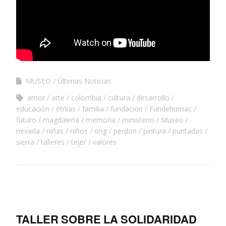
MUSEO
Últimas Noticias
amor
arte
colombia
cultura
desarrollo
educación
etnias
familia
fundacion
Fundehumac
futuro
magdalena
memoria
ministerio
Museo
nevada
niñas
niños
ong
perdon
pintura
puntadas
sierra
talleres
tejer
valores
TALLER SOBRE LA SOLIDARIDAD