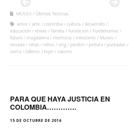
MUSEO
Últimas Noticias
amor
arte
colombia
cultura
desarrollo
educación
etnias
familia
fundacion
Fundehumac
futuro
magdalena
memoria
ministerio
Museo
nevada
niñas
niños
ong
perdon
pintura
puntadas
sierra
talleres
tejer
valores
PARA QUE HAYA JUSTICIA EN
COLOMBIA………….
15 DE OCTUBRE DE 2016