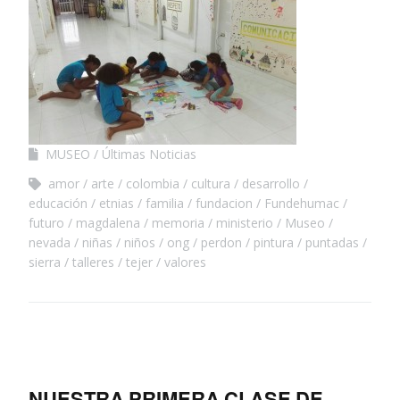
MUSEO
Últimas Noticias
amor
arte
colombia
cultura
desarrollo
educación
etnias
familia
fundacion
Fundehumac
futuro
magdalena
memoria
ministerio
Museo
nevada
niñas
niños
ong
perdon
pintura
puntadas
sierra
talleres
tejer
valores
NUESTRA PRIMERA CLASE DE