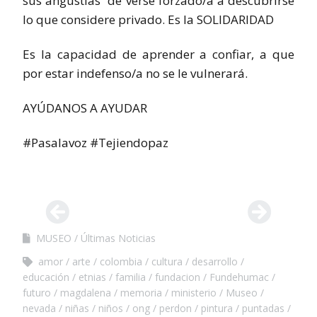
sus angustias de verse forzado/a a descubrirse
lo que considere privado. Es la SOLIDARIDAD
Es la capacidad de aprender a confiar, a que
por estar indefenso/a no se le vulnerará.
AYÚDANOS A AYUDAR
#Pasalavoz #Tejiendopaz
MUSEO
Últimas Noticias
amor
arte
colombia
cultura
desarrollo
educación
etnias
familia
fundacion
Fundehumac
futuro
magdalena
memoria
ministerio
Museo
nevada
niñas
niños
ong
perdon
pintura
puntadas