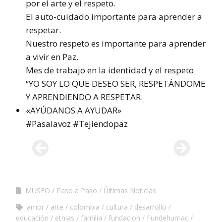
por el arte y el respeto.
El auto-cuidado importante para aprender a
respetar.
Nuestro respeto es importante para aprender
a vivir en Paz.
Mes de trabajo en la identidad y el respeto
“YO SOY LO QUE DESEO SER, RESPETÁNDOME
Y APRENDIENDO A RESPETAR.
«AYÚDANOS A AYUDAR»
#Pasalavoz #Tejiendopaz
MUSEO
Paso a Paso
Últimas Noticias
amor
arte
colombia
cultura
desarrollo
educación
etnias
familia
fundacion
Fundehumac