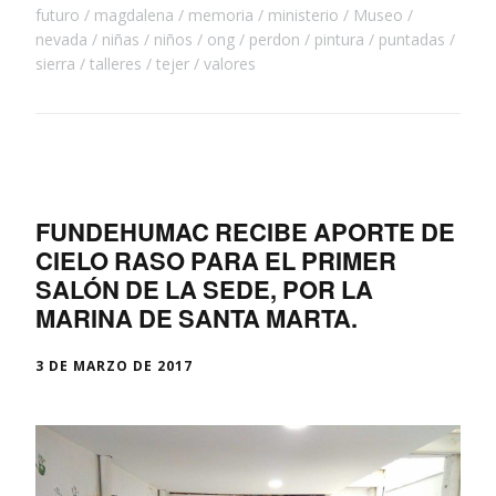
futuro
magdalena
memoria
ministerio
Museo
nevada
niñas
niños
ong
perdon
pintura
puntadas
sierra
talleres
tejer
valores
FUNDEHUMAC RECIBE APORTE DE
CIELO RASO PARA EL PRIMER
SALÓN DE LA SEDE, POR LA
MARINA DE SANTA MARTA.
3 DE MARZO DE 2017