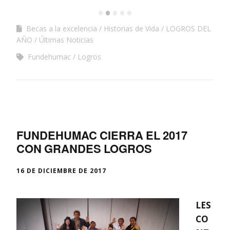
•
•
•
•
•
Becas a la excelencia
Historias de Vida
LOGROS DEL
AÑO
Últimas Noticias
Fundehumac
Logros
FUNDEHUMAC CIERRA EL 2017
CON GRANDES LOGROS
16 DE DICIEMBRE DE 2017
LES
CO