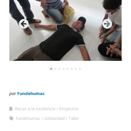
•
•
•
•
•
•
•
•
por
Fundehumac
Becas a la excelencia
Proyectos
Fundehumac
solidaridad
Taller