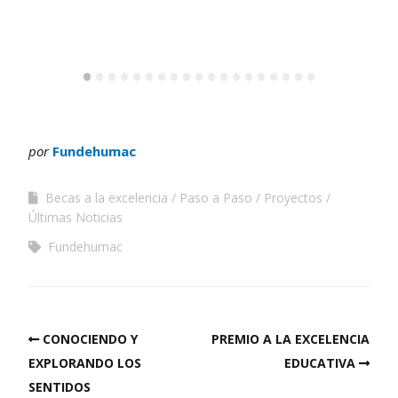
•
•
•
•
•
•
•
•
•
•
•
•
•
•
•
•
•
•
•
por
Fundehumac
Becas a la excelencia
Paso a Paso
Proyectos
Últimas Noticias
Fundehumac
CONOCIENDO Y
PREMIO A LA EXCELENCIA
EXPLORANDO LOS
EDUCATIVA
SENTIDOS