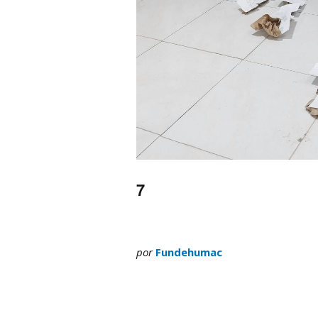
7
por
Fundehumac