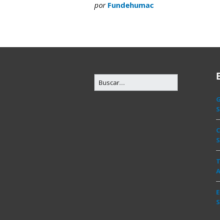
por
Fundehumac
S
C
S