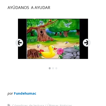
AYÚDANOS A AYUDAR
•
•
•
por
Fundehumac
Cómplices de lectura
Últimas Noticias